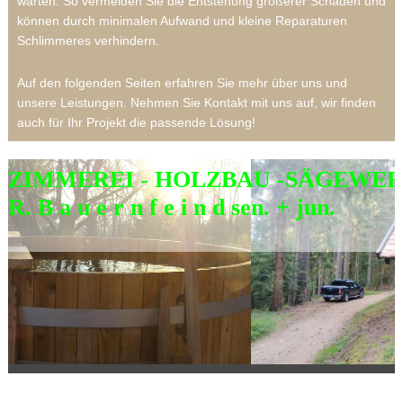
warten. So vermeiden Sie die Entstehung größerer Schäden und
können durch minimalen Aufwand und kleine Reparaturen
Schlimmeres verhindern.
Auf den folgenden Seiten erfahren Sie mehr über uns und
unsere Leistungen. Nehmen Sie Kontakt mit uns auf, wir finden
auch für Ihr Projekt die passende Lösung!
ZIMMEREI - HOLZBAU -SÄGEWE
R. B a u e r n f e i n d sen. + jun.